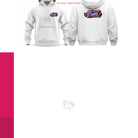
la tua identità.
TIPOLOGIE DI STAMPE PER ABBIGLIAMENTO
La serigrafia è una tecnica di stampa che assicura colori intensi e ben definiti.
È particolarmente adatta per t-shirt, felpe e tessuti di ogni tipo, mantenendo inalterata la resa grafica
anche dopo numerosi lavaggi. Un metodo versatile per dare massima visibilità al tuo brand.
SERIGRAFIA
La
serigrafia
è la tecnica di stampa più utilizzata per la personalizzazione di abbigliamento
promozionale e pubblicitario.
Grazie all’applicazione diretta dell’inchiostro sul tessuto, garantisce una resa
brillante, coprente e