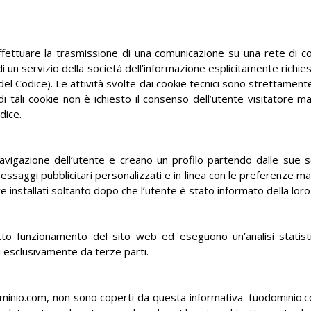
"effettuare la trasmissione di una comunicazione su una rete di c
i un servizio della società dell’informazione esplicitamente richie
 del Codice). Le attività svolte dai cookie tecnici sono strettament
di tali cookie non è ichiesto il consenso dell’utente visitatore ma
dice.
navigazione dell’utente e creano un profilo partendo dalle sue sc
saggi pubblicitari personalizzati e in linea con le preferenze ma
e installati soltanto dopo che l’utente è stato informato della lor
retto funzionamento del sito web ed eseguono un’analisi statist
i esclusivamente da terze parti.
dominio.com, non sono coperti da questa informativa. tuodominio.c