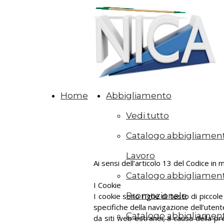
Home
Abbigliamento
Vedi tutto
Catalogo abbigliamen
Lavoro
Ai sensi dell’articolo 13 del Codice in
Catalogo abbigliamen
I Cookie
Promozionale
I cookie sono righe di testo di piccol
specifiche della navigazione dell’utent
Catalogo abbigliamen
da siti web estranei, a causa della pr