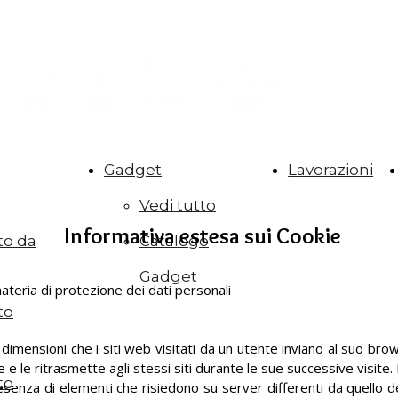
Gadget
Lavorazioni
Vedi tutto
Informativa estesa sui Cookie
to da
Catalogo
Gadget
 materia di protezione dei dati personali
to
e dimensioni che i siti web visitati da un utente inviano al suo b
e e le ritrasmette agli stessi siti durante le sue successive visite.
to
esenza di elementi che risiedono su server differenti da quello del