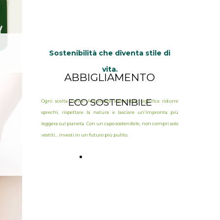
Sostenibilità che diventa stile di
vita.
ABBIGLIAMENTO
ECO SOSTENIBILE
Ogni scelta conta! Acquistare sostenibile significa ridurre
sprechi, rispettare la natura e lasciare un’impronta più
leggera sul pianeta. Con un capo sostenibile, non compri solo
vestiti… investi in un futuro più pulito.
SCOPRI DI
PIU'